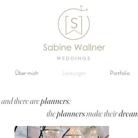
Über mich
Leistungen
Portfolio
s
and there are
planners
;
the
planners
make their
drea