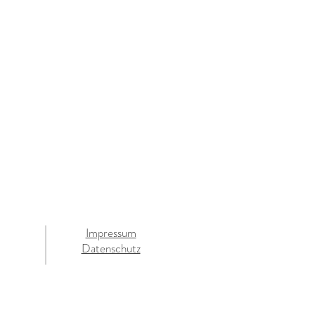
Impressum
lner
Datenschutz
rved