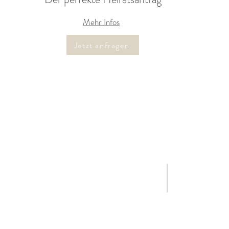
Mehr Infos
Jetzt anfragen
Tel: +43 664 88 75 1220
© Sabine Wal
Email:
2022
sabinewallner.weddings@gmail.com
All rights rese